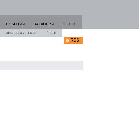
СОБЫТИЯ
ВАКАНСИИ
КНИГИ
анонсы журналов
блоги
RSS