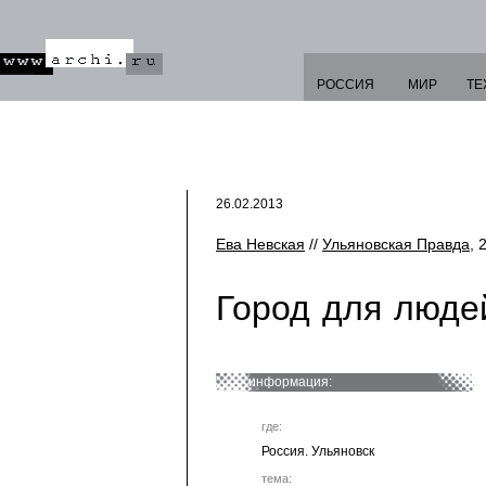
РОССИЯ
МИР
ТЕ
26.02.2013
Ева Невская
//
Ульяновская Правда
, 
Город для люде
информация:
где:
Россия. Ульяновск
тема: