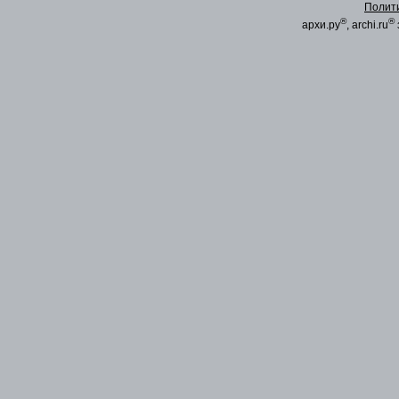
Полит
®
®
архи.ру
, archi.ru