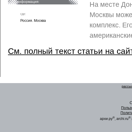
информация:
На месте Дон
Москвы може
где:
Россия. Москва
комплекс. Ег
американски
См. полный текст статьи на сай
рассыл
C
Польз
Полит
®
®
архи.ру
, archi.ru