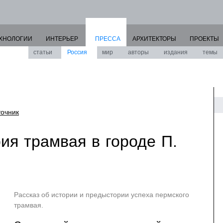
ХНОЛОГИИ
ИНТЕРЬЕР
ПРЕССА
АРХИТЕКТОРЫ
ПРОЕКТЫ
статьи
Россия
мир
авторы
издания
темы
точник
ия трамвая в городе П.
Рассказ об истории и предыстории успеха пермского
трамвая.