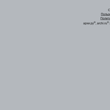
C
Польз
Полит
®
®
архи.ру
, archi.ru