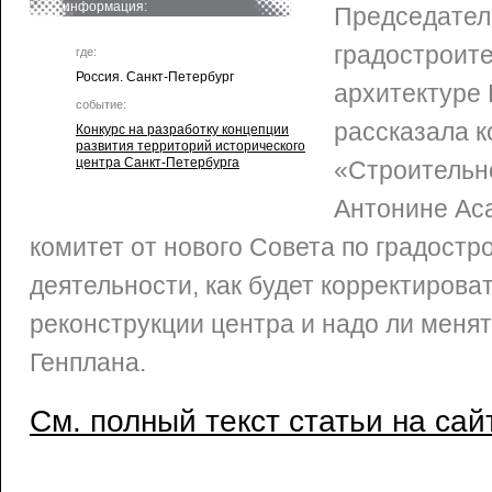
информация:
Председател
градостроите
где:
Россия. Санкт-Петербург
архитектуре
событие:
рассказала 
Конкурс на разработку концепции
развития территорий исторического
центра Санкт-Петербурга
«Строительн
Антонине Аса
комитет от нового Совета по градостр
деятельности, как будет корректирова
реконструкции центра и надо ли менят
Генплана.
См. полный текст статьи на сай