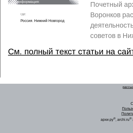
информация:
Почетный ар
Воронков ра
где:
Россия. Нижний Новгород
деятельност
советов в Ни
См. полный текст статьи на сай
рассыл
C
Польз
Полит
®
®
архи.ру
, archi.ru