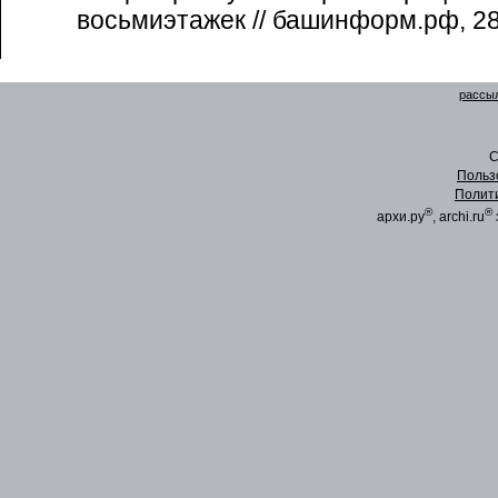
восьмиэтажек // башинформ.рф, 28
рассыл
C
Польз
Полит
®
®
архи.ру
, archi.ru