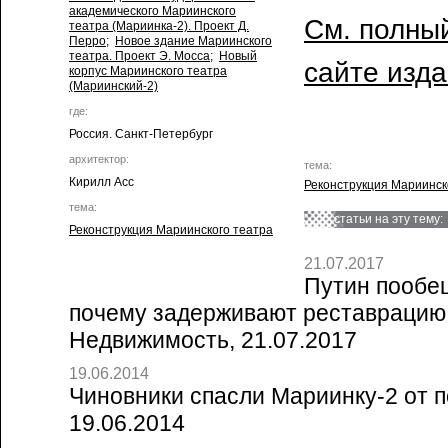
академического Мариинского
См. полный
театра (Мариинка-2). Проект Д.
Перро
;
Новое здание Мариинского
театра. Проект Э. Мосса
;
Новый
сайте изд
корпус Мариинского театра
(Мариинский-2)
где:
Россия. Санкт-Петербург
архитектор:
тема:
Кирилл Асс
Реконструкция Мариинск
тема:
статьи на эту тему:
Реконструкция Мариинского театра
21.07.2017
Путин пообе
почему задерживают реставрацию 
Недвижимость, 21.07.2017
19.06.2014
Чиновники спасли Мариинку-2 от по
19.06.2014