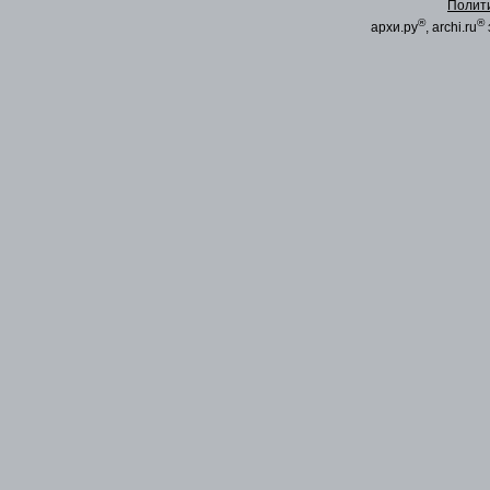
Полит
®
®
архи.ру
, archi.ru