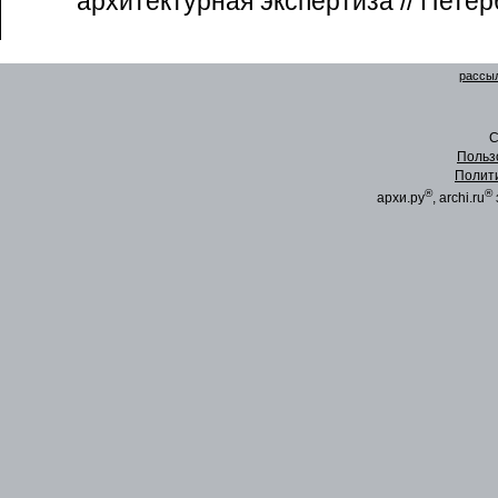
архитектурная экспертиза // Петерб
рассыл
C
Польз
Полит
®
®
архи.ру
, archi.ru