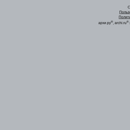
C
Польз
Полит
®
®
архи.ру
, archi.ru