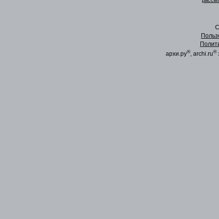
рассыл
C
Польз
Полит
®
®
архи.ру
, archi.ru