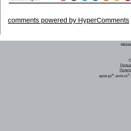
comments powered by HyperComments
рассыл
C
Польз
Полит
®
®
архи.ру
, archi.ru