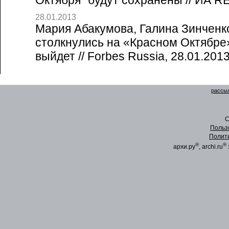
Октября" будут сохранены // ИА 
28.01.2013
Мария Абакумова, Галина Зинченк
столкнулись на «Красном Октябре»
выйдет // Forbes Russia, 28.01.201
рассыл
C
Польз
Полит
®
®
архи.ру
, archi.ru