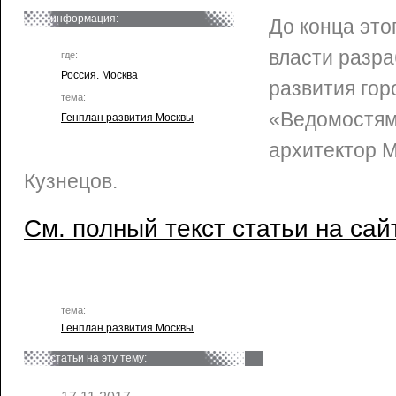
информация:
До конца это
власти разр
где:
Россия. Москва
развития гор
тема:
«Ведомостям
Генплан развития Москвы
архитектор 
Кузнецов.
См. полный текст статьи на сай
тема:
Генплан развития Москвы
статьи на эту тему: