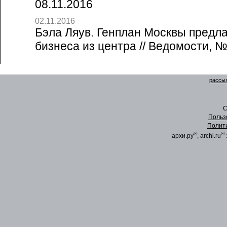
08.11.2016
02.11.2016
Бэла Ляув. Генплан Москвы предл
бизнеса из центра // Ведомости, №
рассыл
C
Польз
Полит
®
®
архи.ру
, archi.ru