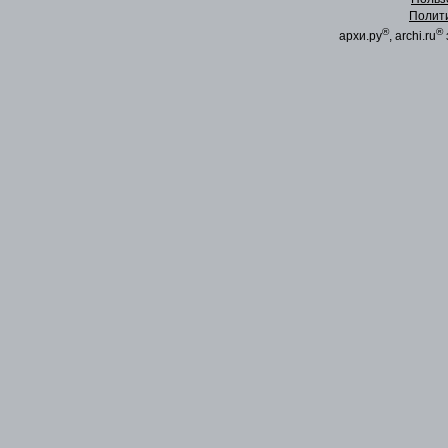
Полит
®
®
архи.ру
, archi.ru