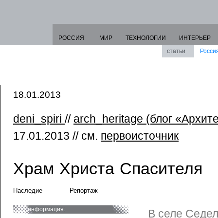
РОССИЯ
МИР
ТЕХНОЛОГИИ
ИНТЕРЬЕР
статьи
Росси
18.01.2013
deni_spiri
//
arch_heritage (блог «Архит
17.01.2013 // см.
первоисточник
Храм Христа Спасителя
Наследие
Репортаж
информация:
В селе Седе