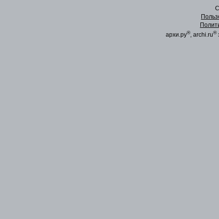
C
Польз
Полит
®
®
архи.ру
, archi.ru