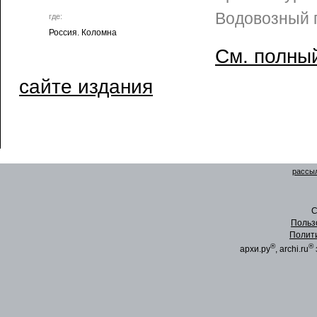
Водовозный 
где:
Россия. Коломна
См. полный
сайте издания
рассыл
C
Польз
Полит
®
®
архи.ру
, archi.ru