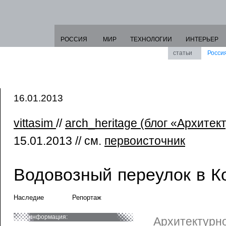
РОССИЯ
МИР
ТЕХНОЛОГИИ
ИНТЕРЬЕР
статьи
Росси
16.01.2013
vittasim
//
arch_heritage (блог «Архите
15.01.2013 // см.
первоисточник
Водовозный переулок в К
Наследие
Репортаж
информация:
Архитектурн