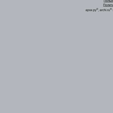
Польз
Полит
®
®
архи.ру
, archi.ru