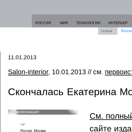
РОССИЯ
МИР
ТЕХНОЛОГИИ
ИНТЕРЬЕР
статьи
Росси
11.01.2013
Salon-interior
, 10.01.2013 // см.
первоис
Скончалась Екатерина М
информация:
См. полный
где:
сайте изд
Россия. Москва