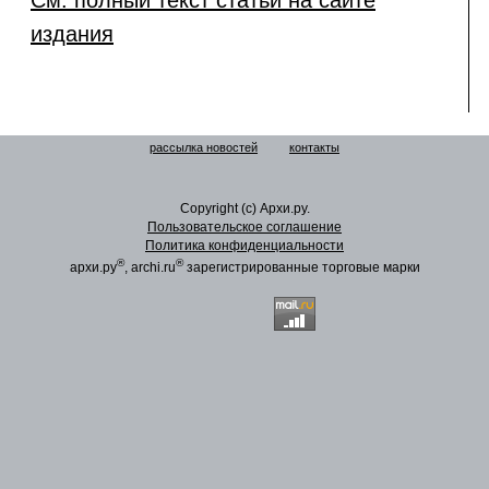
См. полный текст статьи на сайте
издания
рассылка новостей
контакты
Copyright (c) Архи.ру.
Пользовательское соглашение
Политика конфиденциальности
®
®
архи.ру
, archi.ru
зарегистрированные торговые марки