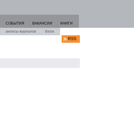
СОБЫТИЯ
ВАКАНСИИ
КНИГИ
анонсы журналов
блоги
RSS