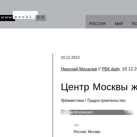
РОССИЯ
МИР
ТЕ
10.12.2012
Николай Михалев
//
РБК daily
, 10.12.
Центр Москвы ж
Урбанистика / Градостроительство
информация:
где:
Россия. Москва