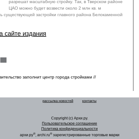
разрешат масштабную стройку. Так, в Тверском районе
ЦАО можно будет возвести около 2 млн кв. м
ть существующей застройки главного района Белокаменной
а сайте издания
ительство заполнит центр города стройками //
рассылка новостей
контакты
Copyright (c) Архи.ру.
Пользовательское соглашение
Политика конфиденциальности
®
®
архи.ру
, archi.ru
зарегистрированные торговые марки