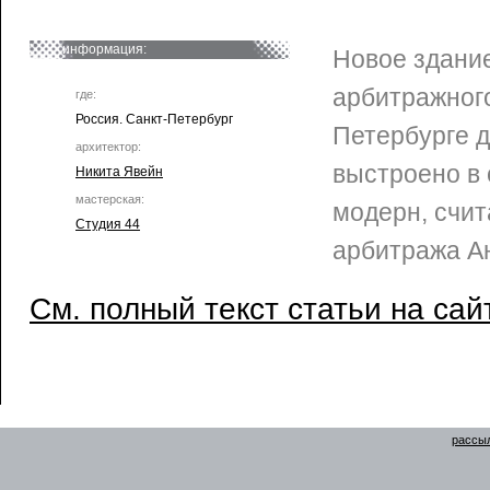
информация:
Новое здани
арбитражного
где:
Россия. Санкт-Петербург
Петербурге 
архитектор:
выстроено в
Никита Явейн
мастерская:
модерн, счит
Студия 44
арбитража А
См. полный текст статьи на сай
рассыл