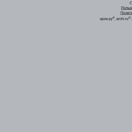
C
Польз
Полит
®
®
архи.ру
, archi.ru