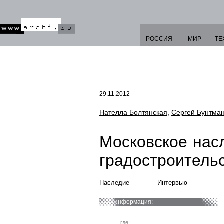
РОССИЯ
МИР
ТЕ
29.11.2012
Нателла Болтянская
,
Сергей Бунтма
Московское нас
градостроитель
Наследие
Интервью
информация:
где: