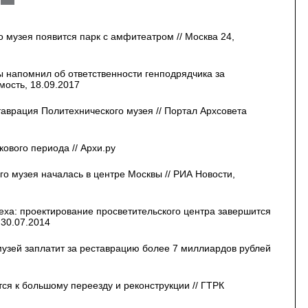
о музея появится парк с амфитеатром // Москва 24,
 напомнил об ответственности генподрядчика за
мость, 18.09.2017
таврация Политехнического музея // Портал Архсовета
ового периода // Архи.ру
о музея началась в центре Москвы // РИА Новости,
еха: проектирование просветительского центра завершится
 30.07.2014
узей заплатит за реставрацию более 7 миллиардов рублей
ся к большому переезду и реконструкции // ГТРК