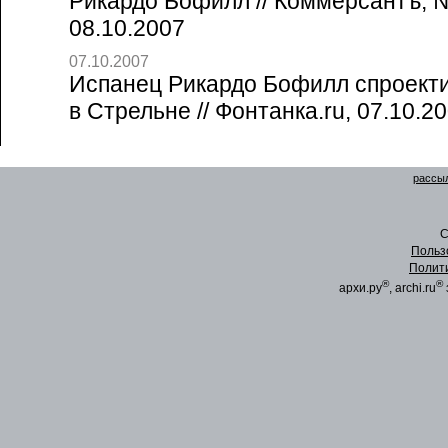
Рикардо Бофилл // Коммерсантъ, №
08.10.2007
07.10.2007
Испанец Рикардо Бофилл спроекти
в Стрельне // Фонтанка.ru, 07.10.2
рассыл
C
Польз
Полит
®
®
архи.ру
, archi.ru