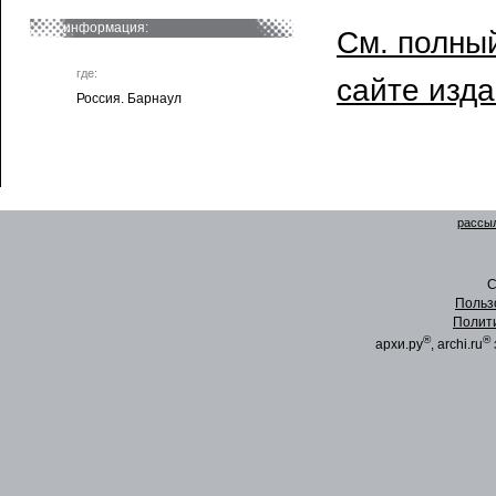
информация:
См. полный
где:
сайте изд
Россия. Барнаул
рассыл
C
Польз
Полит
®
®
архи.ру
, archi.ru