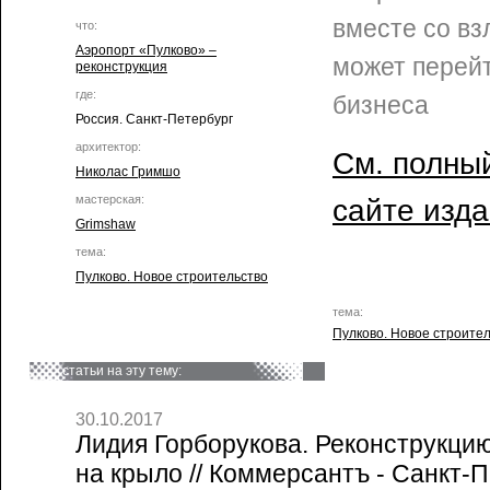
вместе со в
что:
Аэропорт «Пулково» –
может перей
реконструкция
где:
бизнеса
Россия. Санкт-Петербург
архитектор:
См. полный
Николас Гримшо
мастерская:
сайте изд
Grimshaw
тема:
Пулково. Новое строительство
тема:
Пулково. Новое строите
статьи на эту тему:
30.10.2017
Лидия Горборукова. Реконструкци
на крыло // Коммерсантъ - Санкт-