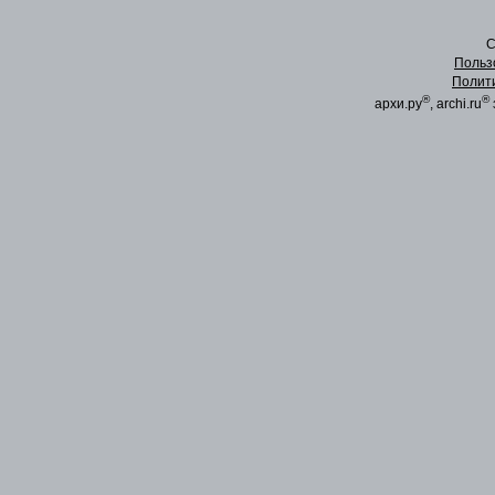
C
Польз
Полит
®
®
архи.ру
, archi.ru