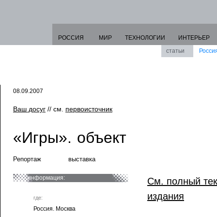
РОССИЯ
МИР
ТЕХНОЛОГИИ
ИНТЕРЬЕР
статьи
Росси
08.09.2007
Ваш досуг
// см.
первоисточник
«Игры». объект
Репортаж
выставка
информация:
См. полный тек
издания
где:
Россия. Москва