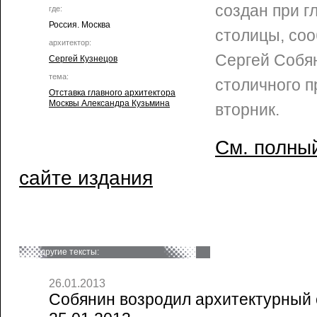
создан при г
где:
Россия. Москва
столицы, со
архитектор:
Сергей Собя
Сергей Кузнецов
тема:
столичного п
Отставка главного архитектора
Москвы Александра Кузьмина
вторник.
См. полный
сайте издания
другие тексты:
26.01.2013
Собянин возродил архитектурный с