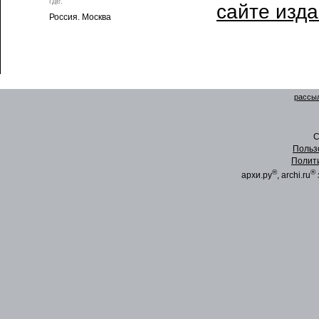
где:
сайте изд
Россия. Москва
рассыл
C
Польз
Полит
®
®
архи.ру
, archi.ru