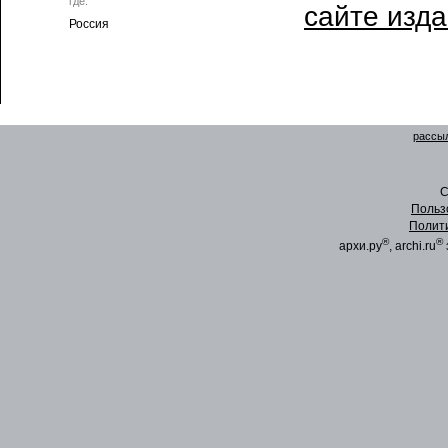
где:
сайте изд
Россия
рассыл
C
Польз
Полит
®
®
архи.ру
, archi.ru