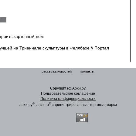
троить карточный дом
учшей на Триеннале скульптуры в Феллбахе // Портал
рассылка новостей
контакты
Copyright (c) Архи.ру.
Пользовательское соглашение
Политика конфиденциальности
®
®
архи.ру
, archi.ru
зарегистрированные торговые марки