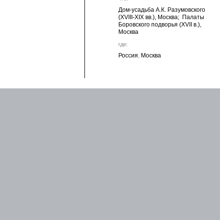
Дом-усадьба А.К. Разумовского
(XVIII-XIX вв.), Москва; Палаты
Боровского подворья (XVII в.),
Москва
где:
Россия. Москва