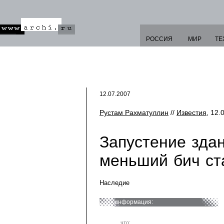
РОССИЯ
МИР
ТЕ
12.07.2007
Рустам Рахматуллин
//
Известия
, 12.
Запустение здан
меньший бич ста
Наследие
информация:
что: