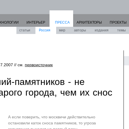
ХНОЛОГИИ
ИНТЕРЬЕР
ПРЕССА
АРХИТЕКТОРЫ
ПРОЕКТЫ
статьи
Россия
мир
авторы
издания
темы
07.2007 // см.
первоисточник
ий-памятников - не
рого города, чем их снос
А если поверить, что москвичи действительно
остановили каток сноса памятников, то угроза