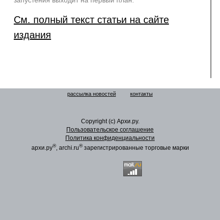
запустения выходит на первый план.
См. полный текст статьи на сайте
издания
рассылка новостей
контакты
Copyright (c) Архи.ру.
Пользовательское соглашение
Политика конфиденциальности
®
®
архи.ру
, archi.ru
зарегистрированные торговые марки