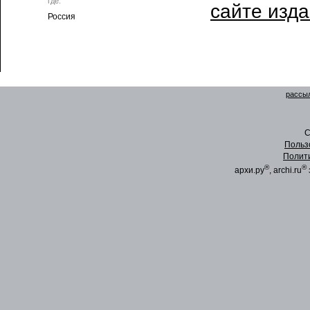
где:
сайте изд
Россия
рассыл
C
Польз
Полит
®
®
архи.ру
, archi.ru