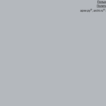
Польз
Полит
®
®
архи.ру
, archi.ru