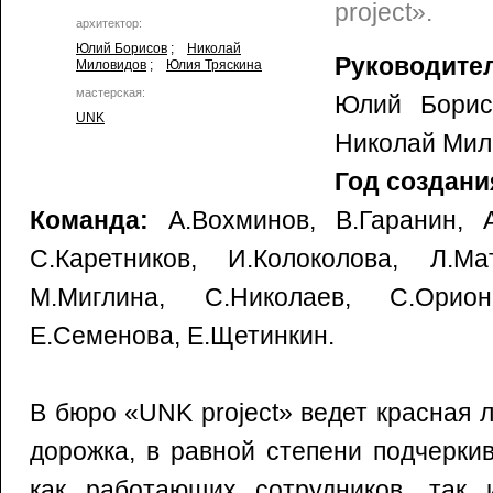
project».
архитектор:
Юлий Борисов
;
Николай
Руководите
Миловидов
;
Юлия Тряскина
мастерская:
Юлий Борис
UNK
Николай Мил
Год создания
Команда:
А.Вохминов, В.Гаранин, А
С.Каретников, И.Колоколова, Л.Ма
М.Миглина, С.Николаев, С.Орио
Е.Семенова, Е.Щетинкин.
В бюро «UNK project» ведет красная л
дорожка, в равной степени подчерки
как работающих сотрудников, так