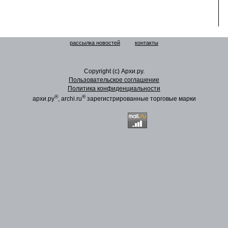
рассылка новостей
контакты
Copyright (c) Архи.ру.
Пользовательское соглашение
Политика конфиденциальности
®
®
архи.ру
, archi.ru
зарегистрированные торговые марки