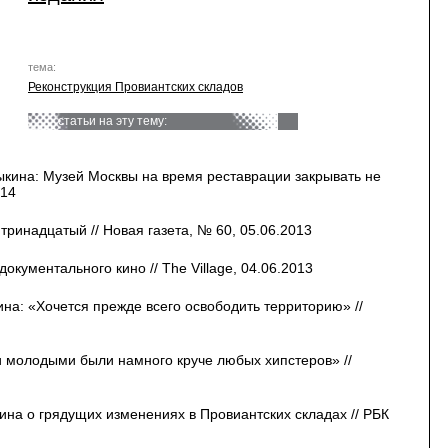
тема:
Реконструкция Провиантских складов
статьи на эту тему:
кина: Музей Москвы на время реставрации закрывать не
014
ринадцатый // Новая газета, № 60, 05.06.2013
окументального кино // The Village, 04.06.2013
на: «Хочется прежде всего освободить территорию» //
 молодыми были намного круче любых хипстеров» //
на о грядущих изменениях в Провиантских складах // РБК