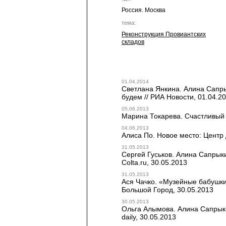
Россия. Москва
тема:
Реконструкция Провиантских
складов
01.04.2014
Светлана Янкина. Алина Сапры
будем // РИА Новости, 01.04.2
05.06.2013
Марина Токарева. Счастливый т
04.06.2013
Алиса По. Новое место: Центр д
31.05.2013
Сергей Гуськов. Алина Сапрыки
Colta.ru, 30.05.2013
31.05.2013
Ася Чачко. «Музейные бабушки
Большой Город, 30.05.2013
30.05.2013
Ольга Алымова. Алина Сапрыки
daily, 30.05.2013