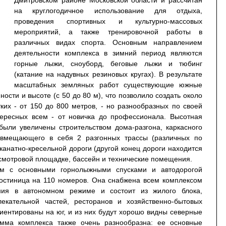
Дмитровском районе Московской области и рассчитан
на круглогодичное использование для отдыха,
проведения спортивных и культурно-массовых
мероприятий, а также тренировочной работы в
различных видах спорта. Основным направлением
деятельности комплекса в зимний период являются
горные лыжи, сноуборд, беговые лыжи и тюбинг
(катание на надувных резиновых кругах). В результате
масштабных земляных работ существующие южные
ости и высоте (с 50 до 80 м), что позволило создать около
ких - от 150 до 800 метров, - но разнообразных по своей
тересных всем - от новичка до профессионала. Высотная
были увеличены строительством дома-разгона, каркасного
 вмещающего в себя 2 разгонных трассы (различных по
канатно-кресельной дороги (другой конец дороги находится
 смотровой площадке, бассейн и технические помещения.
ом с основными горнолыжными спусками и автодорогой
гостиница на 110 номеров. Она снабжена всем комплексом
ния в автономном режиме и состоит из жилого блока,
лекательной частей, ресторанов и хозяйственно-бытовых
ентированы на юг, и из них будут хорошо видны северные
амма комплекса также очень разнообразна: ее основные