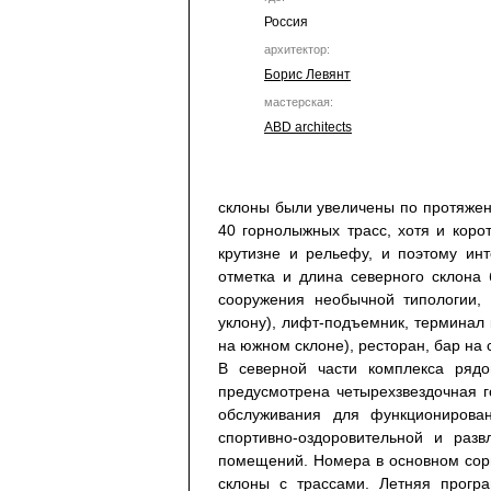
Россия
архитектор:
Борис Левянт
мастерская:
ABD architects
склоны были увеличены по протяженн
40 горнолыжных трасс, хотя и корот
крутизне и рельефу, и поэтому ин
отметка и длина северного склона 
сооружения необычной типологии,
уклону), лифт-подъемник, терминал 
на южном склоне), ресторан, бар на
В северной части комплекса ряд
предусмотрена четырехзвездочная 
обслуживания для функционирова
спортивно-оздоровительной и разв
помещений. Номера в основном сори
склоны с трассами. Летняя прогр