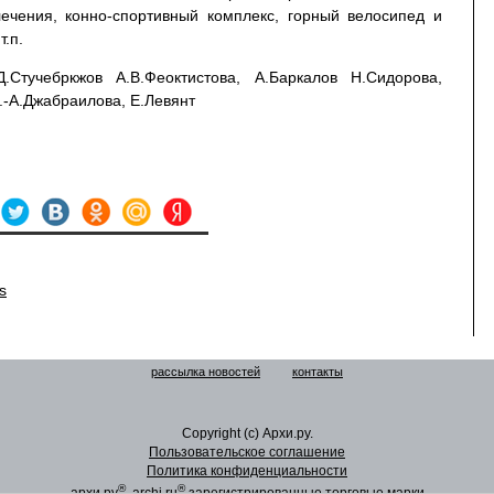
ечения, конно-спортивный комплекс, горный велосипед и
т.п.
.Д.Стучебркжов А.В.Феоктистова, А.Баркалов Н.Сидорова,
.-А.Джабраилова, Е.Левянт
s
рассылка новостей
контакты
Copyright (c) Архи.ру.
Пользовательское соглашение
Политика конфиденциальности
®
®
архи.ру
, archi.ru
зарегистрированные торговые марки