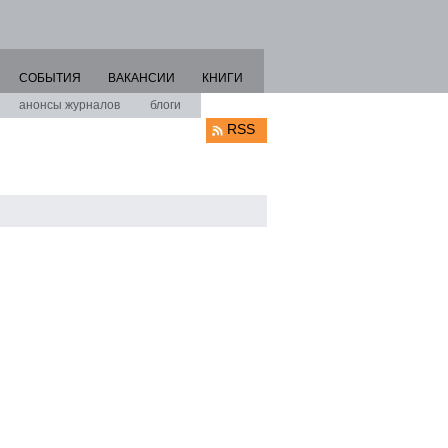
СОБЫТИЯ
ВАКАНСИИ
КНИГИ
анонсы журналов
блоги
RSS