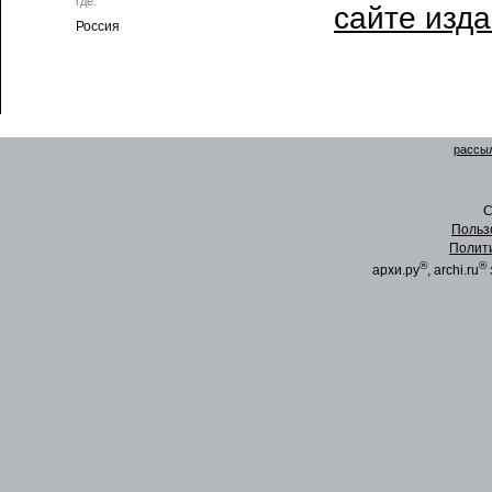
где:
сайте изд
Россия
рассыл
C
Польз
Полит
®
®
архи.ру
, archi.ru