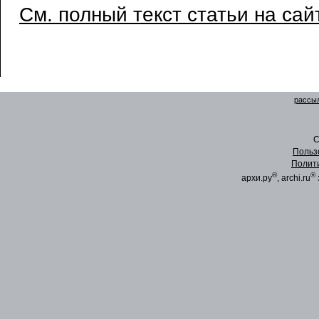
См. полный текст статьи на сай
рассыл
C
Польз
Полит
®
®
архи.ру
, archi.ru