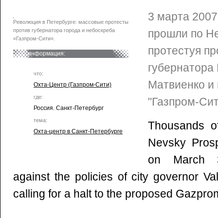
3 марта 200
Революция в Петербурге: массовые протесты
против губернатора города и небоскреба
прошли по Не
«Газпром-Сити».
протестуя пр
информация:
губернатора
что:
Матвиенко и
Охта-Центр (Газпром-Сити)
где:
"Газпром-Сит
Россия. Санкт-Петербург
тема:
Thousands o
Охта-центр в Санкт-Петербурге
Nevsky Prosp
on March 3
against the policies of city governor V
calling for a halt to the proposed Gazprom