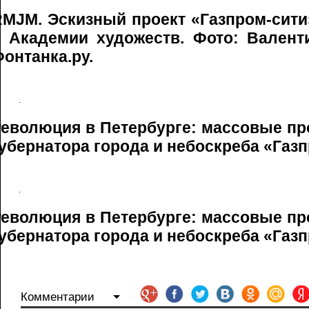
RMJM. Эскизный проект «Газпром-сити
в Академии художеств. Фото: Вален
онтанка.ру.
Революция в Петербурге: массовые пр
убернатора города и небоскреба «Газ
Революция в Петербурге: массовые пр
убернатора города и небоскреба «Газ
Комментарии