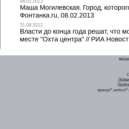
08.02.2013
Маша Могилевская. Город, которого
Фонтанка.ru, 08.02.2013
31.08.2012
Власти до конца года решат, что м
месте "Охта центра" // РИА Новост
рассыл
C
Польз
Полит
®
®
архи.ру
, archi.ru