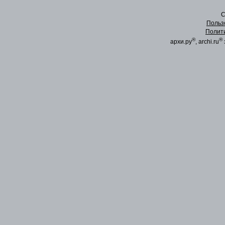
C
Польз
Полит
®
®
архи.ру
, archi.ru