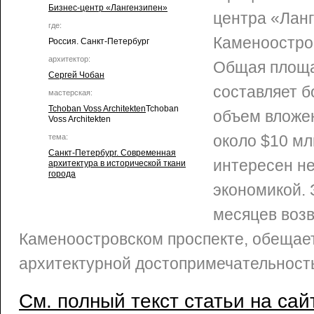
Бизнес-центр «Лангензипен»
центра «Лан
где:
Каменоостро
Россия. Санкт-Петербург
архитектор:
Общая площа
Сергей Чобан
составляет бо
мастерская:
Tchoban Voss Architekten
Tchoban
объем вложе
Voss Architekten
около $10 мл
тема:
Санкт-Петербург. Современная
интересен не
архитектура в исторической ткани
города
экономикой. 
месяцев воз
Каменоостровском проспекте, обещает
архитектурной достопримечательност
См. полный текст статьи на сай