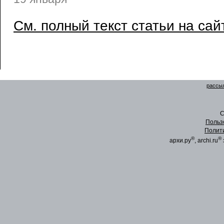
См. полный текст статьи на сай
рассыл
C
Польз
Полит
®
®
архи.ру
, archi.ru