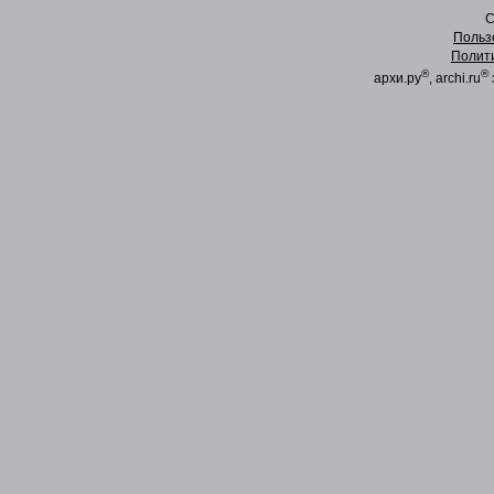
C
Польз
Полит
®
®
архи.ру
, archi.ru