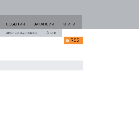
СОБЫТИЯ
ВАКАНСИИ
КНИГИ
анонсы журналов
блоги
RSS