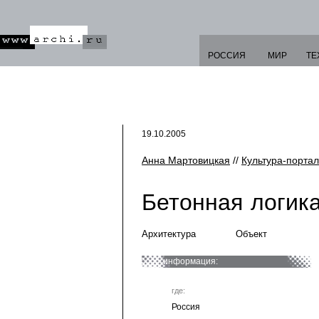
РОССИЯ
МИР
ТЕ
19.10.2005
Анна Мартовицкая
//
Культура-портал
Бетонная логик
Архитектура
Объект
информация:
где:
Россия