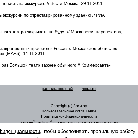
попасть на экскурсию // Вести-Москва, 29.11.2011
ь экскурсии по отреставрированному зданию // РИА
шого театра закрывать не будут // Московская перспектива,
таврационных проектов в России // Московское общество
ия (MAPS), 14.11.2011
8 раз Большой театр важнее обычного // Коммерсантъ-
рассылка новостей
контакты
Copyright (c) Архи.ру.
Пользовательское соглашение
Политика конфиденциальности
®
®
архи.ру
, archi.ru
зарегистрированные торговые марки
нфиденциальности
, чтобы обеспечивать правильную работу 