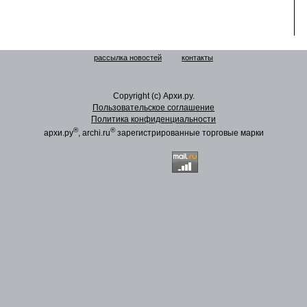
рассылка новостей
контакты
Copyright (c) Архи.ру.
Пользовательское соглашение
Политика конфиденциальности
®
®
архи.ру
, archi.ru
зарегистрированные торговые марки