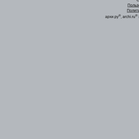
C
Польз
Полит
®
®
архи.ру
, archi.ru