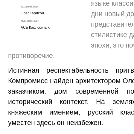
языке класси
архитектор:
дни новый д
Олег Карлсон
мастерская:
представите
АСБ Карлсон & К
стилистике 
эпохи, это п
противоречие.
Истинная респектабельность прит
Компромисс найден архитектором Оле
заказчиком: дом современной п
исторический контекст. На земля
княжеским имением, русский кла
уместен здесь он неизбежен.