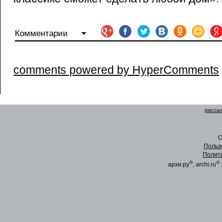
Комментарии
comments powered by HyperComments
рассыл
C
Польз
Полит
®
®
архи.ру
, archi.ru