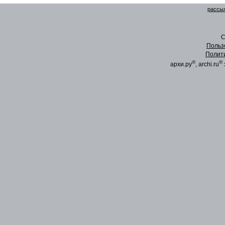
рассыл
C
Польз
Полит
®
®
архи.ру
, archi.ru