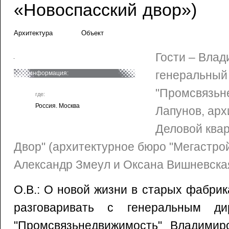
«Новоспасский двор»)
Архитектура
Объект
Гости – Влад
генеральный
информация:
"Промсвязьн
где:
Россия. Москва
Лапунов, арх
Деловой ква
Двор" (архитектурное бюро "Мегастро
Александр Змеул и Оксана Вишневска
О.В.: О новой жизни в старых фабри
разговаривать с генеральным ди
"Промсвязьнедвижимость" Владими